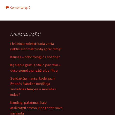
Komentarų: 0
Naujausi įrašai
Elektriniai roletai: kada verta
rinktis automatizuotą sprendimą?
Kaunas – odontologijos sostinė?
Ką slepia gražūs stiklo paviršiai –
dušo sienelių priežiūra be filtrų
Sendaikčių manija: kodėl jauni
žmonės šiandien medžioja
sovietines lempas ir močiutės
indus?
Naudingi patarimai, kaip
atsikratyti streso ir pagerinti savo
savijautą