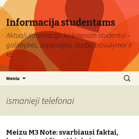
Informacija studentams
Aktuali informacija kiekvienam studentui –
galimybės, stipendijos, darbo pasiūlymai ir
kt.
Eiti
Ieškoti:
Meniu
prie
turinio
ismanieji telefonai
Meizu M3 Note: svarbiausi faktai,