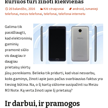
kuriuos turi žinoti kiekvienas
26 balandžio, 2016
Kiti straipsniai
android
,
ismanieji
telefonai
,
meizu telefonai
,
telefonai
,
telefonai internetu
Galima tik
pasidžiaugti,
kad elektroninių
gaminių
pramonė siūlo
vis daugiau ir
daugiau
prietaisų skirtų
jūsų poreikiams. Belieka tik pridurti, kad visai nesvarbu,
koks gaminys, žinoti apie juos pačius svarbiausius faktus yra
tiesiog būtina. Na, o šį kartą siūlome susipažinti su Meizu
M3 Note. Ką verta žinoti apie šį prietaisą?
Ir darbui, ir pramogos