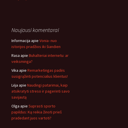
Naujausi komentarai
Informacija
apie
Vonia- nuo
istorijos pradžios iki šiandien
Rasa
apie
Buhalteriai internetu: ar
veiksminga?
Vika
apie
Remarketingas padės
susigrąžinti potencialius klientus!
Lėja
apie
Naudingi patarimai, kaip
atsikratyti streso ir pagerinti savo
savijautą
Olga
apie
Suprasti sporto
papildus: Ką reikia žinoti prieš
pradedant juos vartoti?