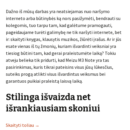
Dažno iš mūsų darbas yra neatsiejamas nuo naršymo
interneto arba būtinybės ką nors pasižymėti, bendrauti su
kolegomis, tuo tarpu tam, kad galėtume pramogauti,
pageidaujame turėti galimybę ne tik naršyti internete, bet
ir: skaityti knygas, klausytis muzikos, žiūrėti įrašus. Ar ir jūs
esate vienas iš tų žmonių, kuriam išvardinti veiksniai yra
tiesiog būtini tam, kad gerai praleistumėte laiką? Tokiu
atveju belieka tik pridurti, kad Meizu M3 Note yra tas
pasirinkimas, kuris tikrai pateisins visus jūsų lūkesčius,
suteiks progą atlikti visus išvardintus veiksmus bei
garantuos puikiai praleistą laisvą laiką.
Stilinga išvaizda net
išrankiausiam skoniui
Skaityti toliau
→