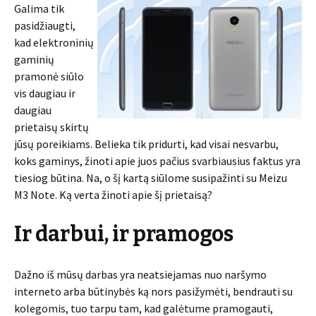
Galima tik
pasidžiaugti,
kad elektroninių
gaminių
pramonė siūlo
vis daugiau ir
daugiau
prietaisų skirtų
jūsų poreikiams. Belieka tik pridurti, kad visai nesvarbu,
koks gaminys, žinoti apie juos pačius svarbiausius faktus yra
tiesiog būtina. Na, o šį kartą siūlome susipažinti su Meizu
M3 Note. Ką verta žinoti apie šį prietaisą?
Ir darbui, ir pramogos
Dažno iš mūsų darbas yra neatsiejamas nuo naršymo
interneto arba būtinybės ką nors pasižymėti, bendrauti su
kolegomis, tuo tarpu tam, kad galėtume pramogauti,