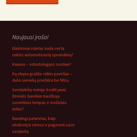
Naujausi įrašai
Elektriniai roletai: kada verta
rinktis automatizuotą sprendimą?
Kaunas – odontologijos sostinė?
Ką slepia gražūs stiklo paviršiai –
dušo sienelių priežiūra be filtrų
Sendaikčių manija: kodėl jauni
žmonės šiandien medžioja
sovietines lempas ir močiutės
indus?
Naudingi patarimai, kaip
atsikratyti streso ir pagerinti savo
savijautą