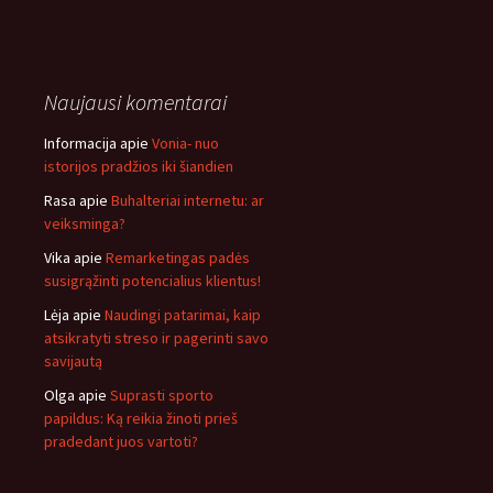
Naujausi komentarai
Informacija
apie
Vonia- nuo
istorijos pradžios iki šiandien
Rasa
apie
Buhalteriai internetu: ar
veiksminga?
Vika
apie
Remarketingas padės
susigrąžinti potencialius klientus!
Lėja
apie
Naudingi patarimai, kaip
atsikratyti streso ir pagerinti savo
savijautą
Olga
apie
Suprasti sporto
papildus: Ką reikia žinoti prieš
pradedant juos vartoti?