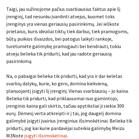
Taigi, jau sužinojome pačius svarbiausius faktus apie šį
įrenginį, tad nesunku įvardinti atvejus, kuomet toks
įrenginys yra vienas geriausių pasirinkimų. Jei ieškote
prietaiso, kuris idealiai tiktų tiek darbui, tiek pramogoms,
būtų puikios išvaizdos, bei patogus laikyti rankoje,
turėtumėte galimybę pramogauti bei bendrauti, tokiu
atveju belieka tik pridurti, kad jau radote geriausią
pasirinkimą.
Na, o pabaigai belieka tik pridurti, kad yra ir dar keletas
svarbių dalykų, kurie, ko gero, domina kiekvieną,
planuojantį įsigyti šį įrenginį. Vienas svarbiausių – jo kaina.
Belieka tik pridurti, kad priklausomai nuo gamintojo,
įrenginio kaina gali skirtis, tačiau apytiksliai ji siekia 300
eurų. Dėmesį verta atkreipti ir į tai, jog daugelį domina
galimybė įsigyti įvairius įrenginius išsimokėtinai. Belieka tik
pridurti, jog kai kurie pardavėjai suteikia galimybę Meizu
M3Note
įsigyti išsimokėtinai
.