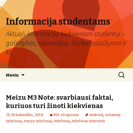
Informacija studentams
Aktuali informacija kiekvienam studentui –
galimybės, stipendijos, darbo pasiūlymai ir
kt.
Eiti
Ieškoti:
Meniu
prie
turinio
Meizu M3 Note: svarbiausi faktai,
kuriuos turi žinoti kiekvienas
26 balandžio, 2016
Kiti straipsniai
android
,
ismanieji
telefonai
,
meizu telefonai
,
telefonai
,
telefonai internetu