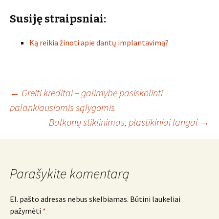
Susiję straipsniai:
Ką reikia žinoti apie dantų implantavimą?
Įrašo
←
Greiti kreditai – galimybė pasiskolinti
palankiausiomis sąlygomis
Balkonų stiklinimas, plastikiniai langai
→
navigacija
Parašykite komentarą
El. pašto adresas nebus skelbiamas.
Būtini laukeliai
pažymėti
*