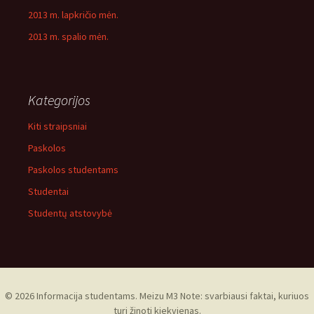
2013 m. lapkričio mėn.
2013 m. spalio mėn.
Kategorijos
Kiti straipsniai
Paskolos
Paskolos studentams
Studentai
Studentų atstovybė
© 2026 Informacija studentams. Meizu M3 Note: svarbiausi faktai, kuriuos
turi žinoti kiekvienas.