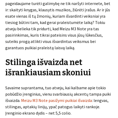
pageidaujame turėti galimybę ne tik naršyti internete, bet
ir: skaityti knygas, klausytis muzikos, žiūrėti įrašus. Ar ir jūs
esate vienas iš tų žmonių, kuriam išvardinti veiksniai yra
tiesiog būtini tam, kad gerai praleistumėte laiką? Tokiu
atveju belieka tik pridurti, kad Meizu M3 Note yra tas
pasirinkimas, kuris tikrai pateisins visus jūsų lūkesčius,
suteiks progą atlikti visus išvardintus veiksmus bei
garantuos puikiai praleistą laisvą laiką.
Stilinga išvaizda net
išrankiausiam skoniui
Savaime suprantama, tuo atveju, kai kalbame apie tokio
pobūdžio įrenginius, vienu svarbiausių akcentų tampa puiki
išvaizda.
Meizu M3 Note pasižymi puikiai išvaizda
: lengvas,
stilingas, aptakių linijų, ypač patogus laikyti rankoje.
Įrenginio ekrano dydis – net 5,5 colio.