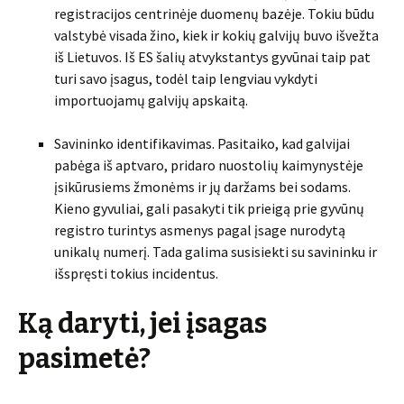
registracijos centrinėje duomenų bazėje. Tokiu būdu
valstybė visada žino, kiek ir kokių galvijų buvo išvežta
iš Lietuvos. Iš ES šalių atvykstantys gyvūnai taip pat
turi savo įsagus, todėl taip lengviau vykdyti
importuojamų galvijų apskaitą.
Savininko identifikavimas. Pasitaiko, kad galvijai
pabėga iš aptvaro, pridaro nuostolių kaimynystėje
įsikūrusiems žmonėms ir jų daržams bei sodams.
Kieno gyvuliai, gali pasakyti tik prieigą prie gyvūnų
registro turintys asmenys pagal įsage nurodytą
unikalų numerį. Tada galima susisiekti su savininku ir
išspręsti tokius incidentus.
Ką daryti, jei įsagas
pasimetė?