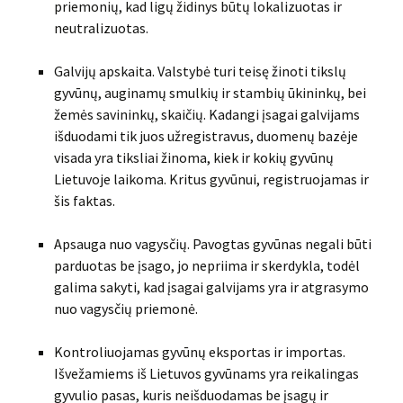
priemonių, kad ligų židinys būtų lokalizuotas ir
neutralizuotas.
Galvijų apskaita. Valstybė turi teisę žinoti tikslų
gyvūnų, auginamų smulkių ir stambių ūkininkų, bei
žemės savininkų, skaičių. Kadangi įsagai galvijams
išduodami tik juos užregistravus, duomenų bazėje
visada yra tiksliai žinoma, kiek ir kokių gyvūnų
Lietuvoje laikoma. Kritus gyvūnui, registruojamas ir
šis faktas.
Apsauga nuo vagysčių. Pavogtas gyvūnas negali būti
parduotas be įsago, jo nepriima ir skerdykla, todėl
galima sakyti, kad įsagai galvijams yra ir atgrasymo
nuo vagysčių priemonė.
Kontroliuojamas gyvūnų eksportas ir importas.
Išvežamiems iš Lietuvos gyvūnams yra reikalingas
gyvulio pasas, kuris neišduodamas be įsagų ir