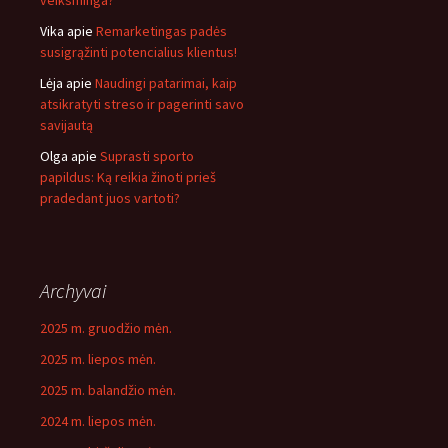
veiksminga?
Vika
apie
Remarketingas padės
susigrąžinti potencialius klientus!
Lėja
apie
Naudingi patarimai, kaip
atsikratyti streso ir pagerinti savo
savijautą
Olga
apie
Suprasti sporto
papildus: Ką reikia žinoti prieš
pradedant juos vartoti?
Archyvai
2025 m. gruodžio mėn.
2025 m. liepos mėn.
2025 m. balandžio mėn.
2024 m. liepos mėn.