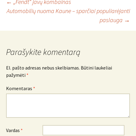
Įrašo
←
„Fendt“ javų kombainas
Automobilių nuoma Kaune – sparčiai populiarėjanti
paslauga
→
navigacija
Parašykite komentarą
El. pašto adresas nebus skelbiamas.
Būtini laukeliai
pažymėti
*
Komentaras
*
Vardas
*