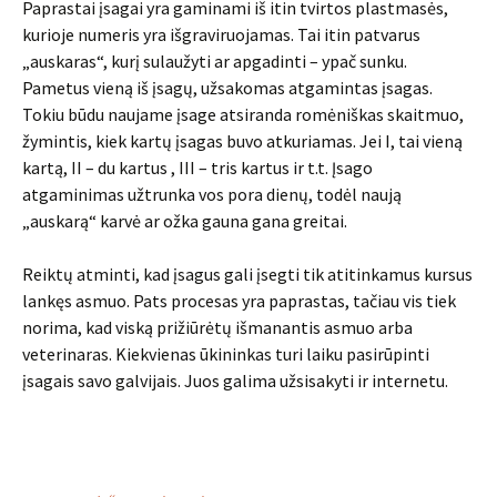
Paprastai įsagai yra gaminami iš itin tvirtos plastmasės,
kurioje numeris yra išgraviruojamas. Tai itin patvarus
„auskaras“, kurį sulaužyti ar apgadinti – ypač sunku.
Pametus vieną iš įsagų, užsakomas atgamintas įsagas.
Tokiu būdu naujame įsage atsiranda romėniškas skaitmuo,
žymintis, kiek kartų įsagas buvo atkuriamas. Jei I, tai vieną
kartą, II – du kartus , III – tris kartus ir t.t. Įsago
atgaminimas užtrunka vos pora dienų, todėl naują
„auskarą“ karvė ar ožka gauna gana greitai.
Reiktų atminti, kad įsagus gali įsegti tik atitinkamus kursus
lankęs asmuo. Pats procesas yra paprastas, tačiau vis tiek
norima, kad viską prižiūrėtų išmanantis asmuo arba
veterinaras. Kiekvienas ūkininkas turi laiku pasirūpinti
įsagais savo galvijais. Juos galima užsisakyti ir internetu.