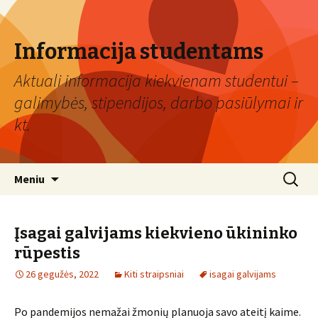
Informacija studentams
Aktuali informacija kiekvienam studentui –
galimybės, stipendijos, darbo pasiūlymai ir
kt.
Eiti
Ieškoti:
Meniu
prie
turinio
Įsagai galvijams kiekvieno ūkininko
rūpestis
26 gegužės, 2022
Kiti straipsniai
isagai galvijams
Po pandemijos nemažai žmonių planuoja savo ateitį kaime.