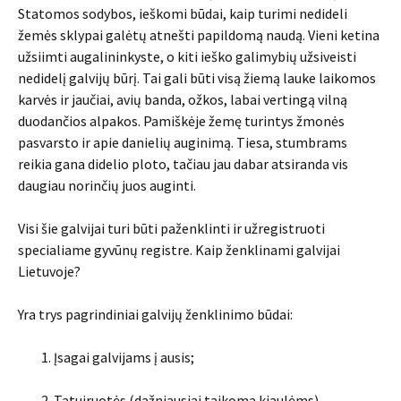
Statomos sodybos, ieškomi būdai, kaip turimi nedideli
žemės sklypai galėtų atnešti papildomą naudą. Vieni ketina
užsiimti augalininkyste, o kiti ieško galimybių užsiveisti
nedidelį galvijų būrį. Tai gali būti visą žiemą lauke laikomos
karvės ir jaučiai, avių banda, ožkos, labai vertingą vilną
duodančios alpakos. Pamiškėje žemę turintys žmonės
pasvarsto ir apie danielių auginimą. Tiesa, stumbrams
reikia gana didelio ploto, tačiau jau dabar atsiranda vis
daugiau norinčių juos auginti.
Visi šie galvijai turi būti paženklinti ir užregistruoti
specialiame gyvūnų registre. Kaip ženklinami galvijai
Lietuvoje?
Yra trys pagrindiniai galvijų ženklinimo būdai:
Įsagai galvijams į ausis;
Tatuiruotės (dažniausiai taikoma kiaulėms)