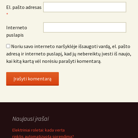
El. pašto adresas
*
Interneto
puslapis
Noriu savo interneto naršyklėje išsaugoti vardą, el. pašto
adresą ir interneto puslapį, kad jų nebereiktų įvesti iš naujo,
kai kitą kartą vėl norėsiu parašyti komentarą.
Naujausi įrašai
Elektriniai roletai: kada verta
rinktis automatizuotą sprendimą?