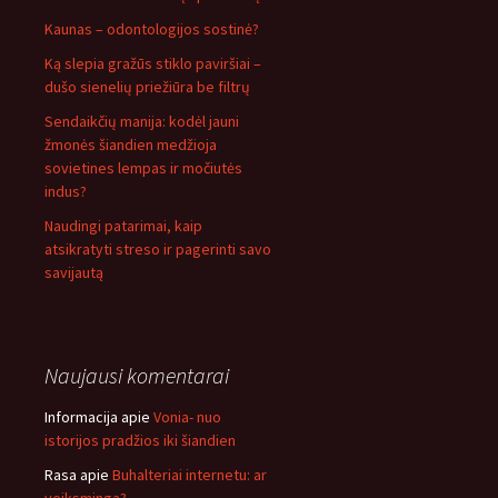
Kaunas – odontologijos sostinė?
Ką slepia gražūs stiklo paviršiai –
dušo sienelių priežiūra be filtrų
Sendaikčių manija: kodėl jauni
žmonės šiandien medžioja
sovietines lempas ir močiutės
indus?
Naudingi patarimai, kaip
atsikratyti streso ir pagerinti savo
savijautą
Naujausi komentarai
Informacija
apie
Vonia- nuo
istorijos pradžios iki šiandien
Rasa
apie
Buhalteriai internetu: ar