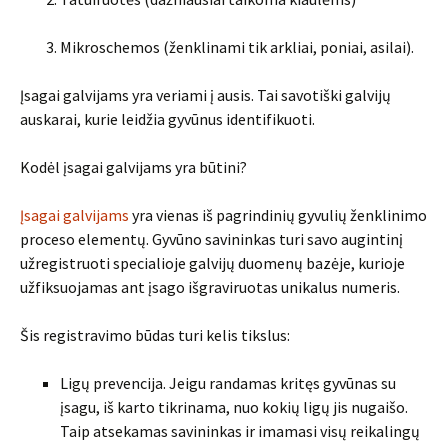
Mikroschemos (ženklinami tik arkliai, poniai, asilai).
Įsagai galvijams yra veriami į ausis. Tai savotiški galvijų
auskarai, kurie leidžia gyvūnus identifikuoti.
Kodėl įsagai galvijams yra būtini?
Įsagai galvijams
yra vienas iš pagrindinių gyvulių ženklinimo
proceso elementų. Gyvūno savininkas turi savo augintinį
užregistruoti specialioje galvijų duomenų bazėje, kurioje
užfiksuojamas ant įsago išgraviruotas unikalus numeris.
Šis registravimo būdas turi kelis tikslus:
Ligų prevencija. Jeigu randamas kritęs gyvūnas su
įsagu, iš karto tikrinama, nuo kokių ligų jis nugaišo.
Taip atsekamas savininkas ir imamasi visų reikalingų