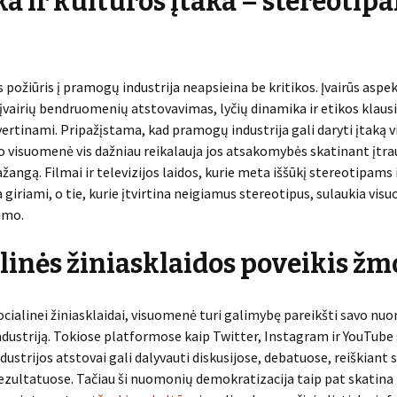
ka ir kultūros įtaka – stereotip
požiūris į pramogų industrija neapsieina be kritikos. Įvairūs aspek
 įvairių bendruomenių atstovavimas, lyčių dinamika ir etikos klaus
vertinami. Pripažįstama, kad pramogų industrija gali daryti įtaką
visuomenė vis dažniau reikalauja jos atsakomybės skatinant įtrau
ažangą. Filmai ir televizijos laidos, kurie meta iššūkį stereotipams 
ra giriami, o tie, kurie įtvirtina neigiamus stereotipus, sulaukia vi
imo.
linės žiniasklaidos poveikis žm
ocialinei žiniasklaidai, visuomenė turi galimybę pareikšti savo nu
ustriją. Tokiose platformose kaip Twitter, Instagram ir YouTube 
industrijos atstovai gali dalyvauti diskusijose, debatuose, reiškiant 
zultatuose. Tačiau ši nuomonių demokratizacija taip pat skatina