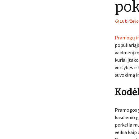
pok
16 birželi
Pramogų in
populiariąją
vaidmenį m
kuriai įtak
vertybės ir
suvokimą ir 
Kodė
Pramogos y
kasdienio g
perkelia mus
veikia kaip 