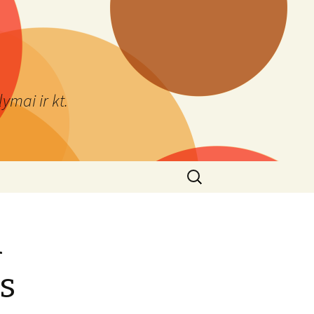
ymai ir kt.
Ieškoti:
a
os