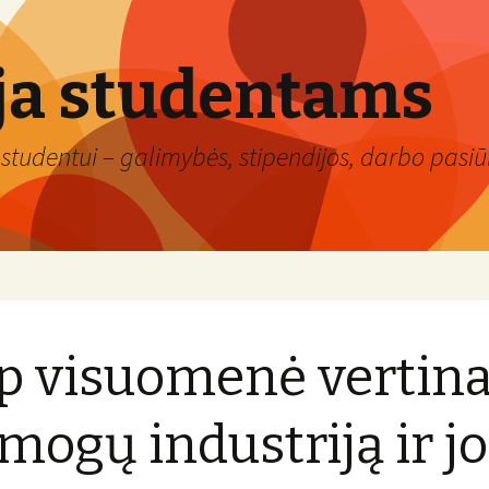
ja studentams
studentui – galimybės, stipendijos, darbo pasiūl
p visuomenė vertin
mogų industriją ir j