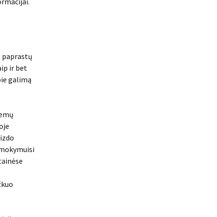
ormacijai.
o paprastų
ip ir bet
pie galimą
lemų
oje
aizdo
ą mokymuisi
tainėse
žkuo