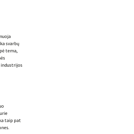
rmuoja
ieka svarbų
ypė tema,
nės
industrijos
uo
urie
ka taip pat
ones.