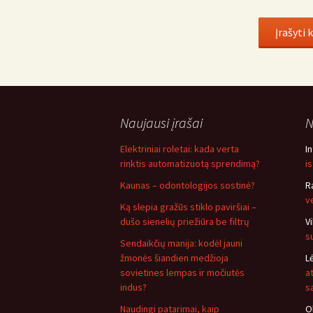
Naujausi įrašai
N
Elektriniai roletai: kada verta
I
rinktis automatizuotą sprendimą?
i
Kaunas – odontologijos sostinė?
R
v
Ką slepia gražūs stiklo paviršiai –
dušo sienelių priežiūra be filtrų
V
s
Sendaikčių manija: kodėl jauni
žmonės šiandien medžioja
L
sovietines lempas ir močiutės
a
indus?
s
Naudingi patarimai, kaip
O