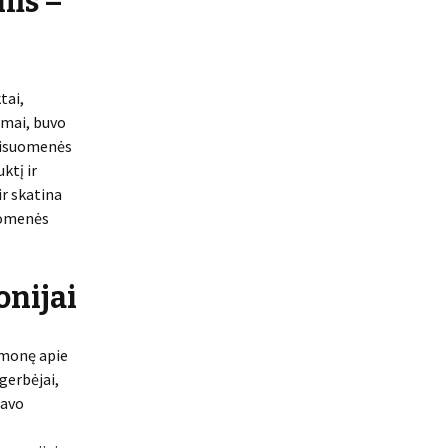
ams –
tai,
imai, buvo
 visuomenės
ktį ir
ir skatina
suomenės
onijai
omonę apie
gerbėjai,
savo