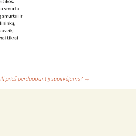
itikos.
su smurtu.
ą smurtui ir
lininkų,
poveikį
ai tikrai
lį prieš perduodant jį supirkėjams?
→