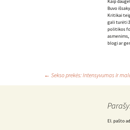
Kaip daugel
Buvo išsaky
Kritikai te
gali turėti
politikos f
asmenims, y
blogi ar ge
Įrašo
←
Sekso prekės: Intensyvumas ir mal
navigacija
Parašy
El. pašto a