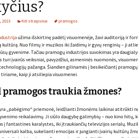
yčius?
o, 2023
Kiti straipsniai
pramogos
dustrija
užima išskirtinę padėtį visuomenėje, žavi auditoriją ir fo
 kultūrą. Nuo filmų ir muzikos iki žaidimų ir gyvų renginių – ji atl
ūsų gyvenime. Tačiau pramogų industrijos suvokimas yra daugial
os turi įvairūs veiksniai, pavyzdžiui, asmeninės nuomonės, visuome
 technologijų pažanga. Šiandien gilinamės į besikeičiantį pramogų 
tiriame, kaip ji atsiliepia visuomenei.
l pramogos traukia žmones?
ra „pabėgimo“ priemonė, leidžianti žmonėms laikinai atitrūkti n
yvenimo reikalavimų. Ji siūlo daugybę galimybių – nuo kino hitų, k
 į fantastines karalystes, iki įtraukiančių televizijos serialų. Muzi
universali kalba, sukelianti emocijas ir jungianti įvairių kultūrų žm