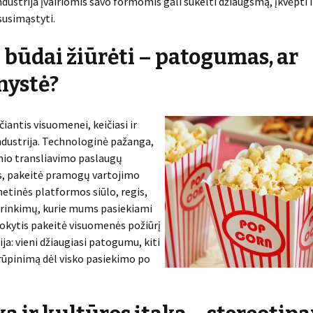
ustrija įvairiomis savo formomis gali sukelti džiaugsmą, įkvėpti i
susimąstyti.
 būdai žiūrėti – patogumas, ar
nystė?
čiantis visuomenei, keičiasi ir
dustrija. Technologinė pažanga,
nio transliavimo paslaugų
s, pakeitė pramogų vartojimo
netinės platformos siūlo, regis,
irinkimų, kurie mums pasiekiami
pokytis pakeitė visuomenės požiūrį
rija: vieni džiaugiasi patogumu, kiti
irūpinimą dėl visko pasiekimo po