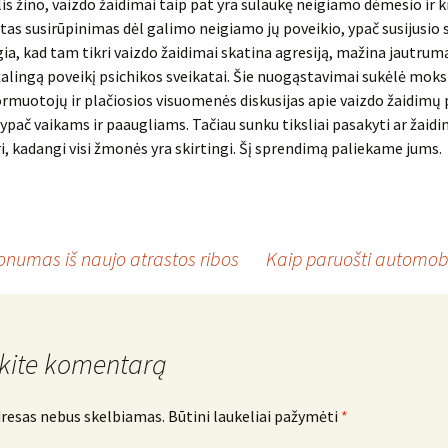
is žino, vaizdo žaidimai taip pat yra sulaukę neigiamo dėmesio ir kr
tas susirūpinimas dėl galimo neigiamo jų poveikio, ypač susijusio 
igia, kad tam tikri vaizdo žaidimai skatina agresiją, mažina jautrum
 žalingą poveikį psichikos sveikatai. Šie nuogąstavimai sukėlė moks
ormuotojų ir plačiosios visuomenės diskusijas apie vaizdo žaidimų 
pač vaikams ir paaugliams. Tačiau sunku tiksliai pasakyti ar žaidim
ri, kadangi visi žmonės yra skirtingi. Šį sprendimą paliekame jums.
onumas iš naujo atrastos ribos
Kaip paruošti automobi
kite komentarą
dresas nebus skelbiamas.
Būtini laukeliai pažymėti
*