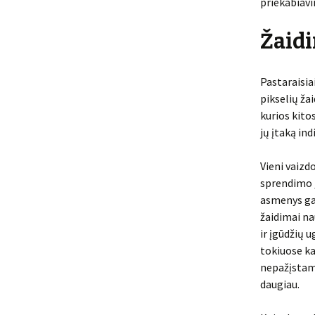
priekabiavi
Žaidi
Pastaraisia
pikselių žai
kurios kito
jų įtaką ind
Vieni vaizd
sprendimo į
asmenys gal
žaidimai na
ir įgūdžių 
tokiuose k
nepažįstami
daugiau.