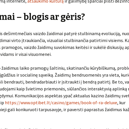
mą internete,
atšaukimo kultūrą
ir galimybę sparčiai plisti dezinf
mai – blogis ar gėris?
is dešimtmečiais vaizdo žaidimai patyrė stulbinamą evoliuciją, nu
dimai virto įtraukiančia, vizualiai stulbinančia patirtimi visiems. Ka
s pramogos, vaizdo žaidimų suvokimas keitėsi ir sukėlė diskusijų a
ividams ir visai visuomenei.
o žaidimus laiko pramogų šaltiniu, skatinančiu kūrybiškumą, prob
gūdžius ir socialinę sąveiką. Žaidimų bendruomenės yra vieta, kuri
i bendrauti, bendradarbiauti ir įsitraukti į bendrą patirtį. Be to, v
udojami kaip švietimo priemonės, siūlančios interaktyvią aplink
ugdymui. Komunikacijos aspektas ypač aktualus kazino žaidimų sve
aip
https://www.optibet.lt/casino/games/book-of-ra-deluxe
, kur
eji gali konkuruoti tarpusavyje, ir paversti paprastus žaidimus ka