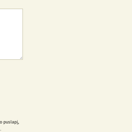
o puslapį,
.