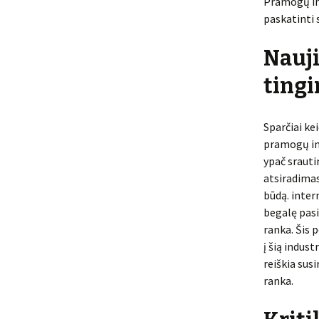
Pramogų ind
paskatinti 
Nauji
tingi
Sparčiai kei
pramogų in
ypač srauti
atsiradima
būdą. inter
begalę pas
ranka. Šis 
į šią indust
reiškia sus
ranka.