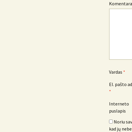
Komentar
Vardas
*
El. pašto a
*
Interneto
puslapis
Noriu sav
kad jų nebe