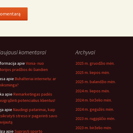
aujausi komentarai
Archyvai
nformacija
apie
Vonia- nuo
2025 m. gruodžio mėn.
storijos pradžios iki šiandien
2025 m. liepos mėn.
asa
apie
Buhalteriai internetu: ar
2025 m. balandžio mėn.
eiksminga?
2024 m. liepos mėn.
ika
apie
Remarketingas padės
2024 m. birželio mėn.
usigrąžinti potencialius klientus!
2024 m. gegužės mėn.
ėja
apie
Naudingi patarimai, kaip
tsikratyti streso ir pagerinti savo
2023 m. rugpjūčio mėn.
avijautą
2023 m. birželio mėn.
lga
apie
Suprasti sporto