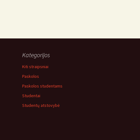
Kategorijos
Kiti straipsniai
Paskolos
Paskolos studentams
Studentai
Studentų atstovybė