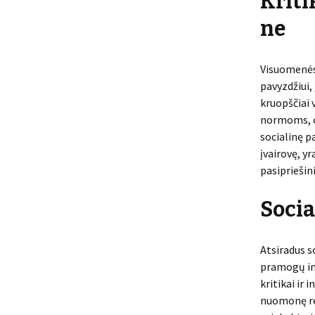
Kriti
ne
Visuomenės 
pavyzdžiui,
kruopščiai 
normoms, o 
socialinę p
įvairovę, y
pasipriešin
Socia
Atsiradus s
pramogų ind
kritikai ir 
nuomonę re