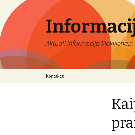
Informaci
Aktuali informacija kiekvienam 
Eiti
Kontaktai
prie
turinio
Kai
pra