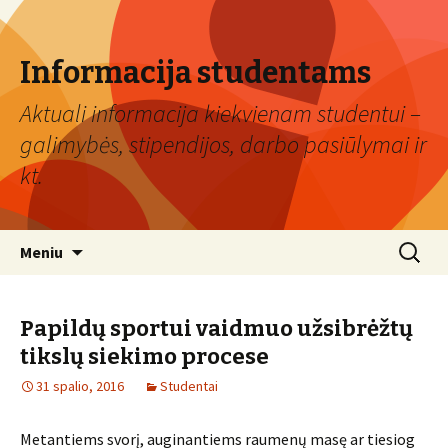
Informacija studentams
Aktuali informacija kiekvienam studentui –
galimybės, stipendijos, darbo pasiūlymai ir
kt.
Eiti
Ieškoti:
Meniu
prie
turinio
Papildų sportui vaidmuo užsibrėžtų
tikslų siekimo procese
31 spalio, 2016
Studentai
Metantiems svorį, auginantiems raumenų masę ar tiesiog