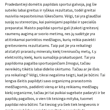
Pradedantieji domėtis papildais sportui galvoja, jog šie
suteiks labai greitus ir ryškius rezultatus, todėl greitai
nusivilia nepasiteisinus lūkesčiams. Vėlgi, tai yra glaudžiai
susiję su stereotipu, kai painiojami papildai ir specialūs
preparatai. Maisto papildai sportui gali įtakoti greitesnį
raumenų augimą ar svorio metimą, nes jų sudėtyje yra
atitinkamai parinktos medžiagos, kurių reikia pasiekti
greitesniems rezultatams. Taip pat jie yra reikalingi
atstatyti prarastų mineralų kiekį treniruočių metų, t.y.
elektrolitų kiekį, kuris sumažėja prakaituojant. Tai yra
papildoma pagalba sportuojančiam žmogui, tačiau
nereikėtų tikėtis labai didelio skirtumo. Tačiau ar jie išvis
yra reikalingi? Vėlgi, tikrai negalima teigti, kad jie būtini. Tai
lengva išeitis papildyti savo organizmą prarastomis
medžiagomis, padidinti vieną ar kitą reikiamų medžiagų
kiekį organizme, tačiau jei tai puikiai sugebate padaryti ir be
papildų pagalbos, o vien tik teisinga mityba, tuomet
papildai nėra būtini. Tai tiesiog yra šiek tiek lengvesnis ir