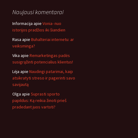
Naujausi komentarai
Informacija
apie
Vonia- nuo
istorijos pradžios iki šiandien
Rasa
apie
Buhalteriai internetu: ar
veiksminga?
Vika
apie
Remarketingas padės
susigrąžinti potencialius klientus!
Lėja
apie
Naudingi patarimai, kaip
atsikratyti streso ir pagerinti savo
savijautą
Olga
apie
Suprasti sporto
papildus: Ką reikia žinoti prieš
pradedant juos vartoti?