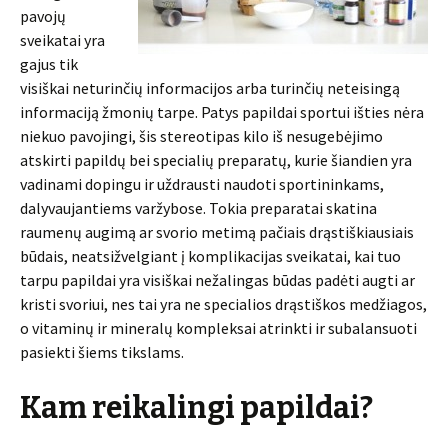
pavojų
sveikatai yra
gajus tik
visiškai neturinčių informacijos arba turinčių neteisingą
informaciją žmonių tarpe. Patys papildai sportui išties nėra
niekuo pavojingi, šis stereotipas kilo iš nesugebėjimo
atskirti papildų bei specialių preparatų, kurie šiandien yra
vadinami dopingu ir uždrausti naudoti sportininkams,
dalyvaujantiems varžybose. Tokia preparatai skatina
raumenų augimą ar svorio metimą pačiais drąstiškiausiais
būdais, neatsižvelgiant į komplikacijas sveikatai, kai tuo
tarpu papildai yra visiškai nežalingas būdas padėti augti ar
kristi svoriui, nes tai yra ne specialios drąstiškos medžiagos,
o vitaminų ir mineralų kompleksai atrinkti ir subalansuoti
pasiekti šiems tikslams.
Kam reikalingi papildai?