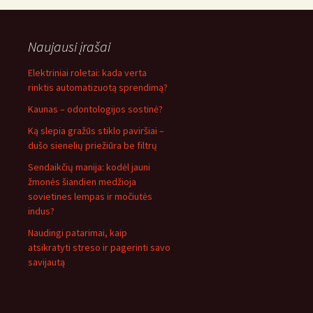
Naujausi įrašai
Elektriniai roletai: kada verta
rinktis automatizuotą sprendimą?
Kaunas – odontologijos sostinė?
Ką slepia gražūs stiklo paviršiai –
dušo sienelių priežiūra be filtrų
Sendaikčių manija: kodėl jauni
žmonės šiandien medžioja
sovietines lempas ir močiutės
indus?
Naudingi patarimai, kaip
atsikratyti streso ir pagerinti savo
savijautą