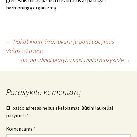
greitesnis būdas pasiekti rezultatus ar palaikyti
harmoningą organizmą.
Įrašo
←
Pakabinami šviestuvai ir jų panaudojimas
viešose erdvėse
Kuo naudingi pratybų sąsiuviniai mokykloje
→
navigacija
Parašykite komentarą
El. pašto adresas nebus skelbiamas.
Būtini laukeliai
pažymėti
*
Komentaras
*