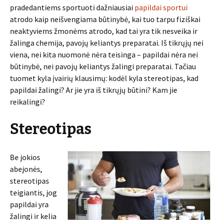
pradedantiems sportuoti dažniausiai
papildai sportui
atrodo kaip neišvengiama būtinybė, kai tuo tarpu fiziškai
neaktyviems žmonėms atrodo, kad tai yra tik nesveika ir
žalinga chemija, pavojų keliantys preparatai. Iš tikrųjų nei
viena, nei kita nuomonė nėra teisinga – papildai nėra nei
būtinybė, nei pavojų keliantys žalingi preparatai. Tačiau
tuomet kyla įvairių klausimų: kodėl kyla stereotipas, kad
papildai žalingi? Ar jie yra iš tikrųjų būtini? Kam jie
reikalingi?
Stereotipas
Be jokios
abejonės,
stereotipas
teigiantis, jog
papildai yra
žalingi ir kelia