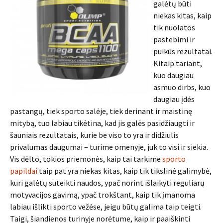
galėtų būti
niekas kitas, kaip
tik nuolatos
pastebimi ir
puikūs rezultatai.
Kitaip tariant,
kuo daugiau
asmuo dirbs, kuo
daugiau įdės
pastangų, tiek sporto salėje, tiek derinant ir maistinę
mitybą, tuo labiau tikėtina, kad jis galės pasidžiaugti ir
šauniais rezultatais, kurie be viso to yra ir didžiulis
privalumas daugumai – turime omenyje, juk to visi ir siekia.
Vis dėlto, tokios priemonės, kaip tai tarkime
sporto
papildai
taip pat yra niekas kitas, kaip tik tikslinė galimybė,
kuri galėtų suteikti naudos, ypač norint išlaikyti reguliarų
motyvacijos gavimą, ypač trokštant, kaip tik įmanoma
labiau išlikti sporto vežėse, jeigu būtų galima taip teigti.
Taigi, šiandienos turinyje norėtume, kaip ir paaiškinti