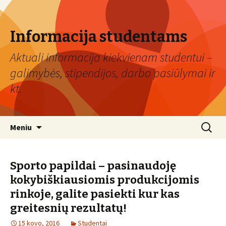
Informacija studentams
Aktuali informacija kiekvienam studentui –
galimybės, stipendijos, darbo pasiūlymai ir
kt.
Eiti
Ieškoti:
Meniu
prie
turinio
Sporto papildai – pasinaudoję
kokybiškiausiomis produkcijomis
rinkoje, galite pasiekti kur kas
greitesnių rezultatų!
15 kovo, 2016
Studentai