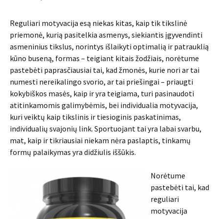
Reguliari motyvacija esą niekas kitas, kaip tik tikslinė
priemonė, kurią pasitelkia asmenys, siekiantis įgyvendinti
asmeninius tikslus, norintys išlaikyti optimalią ir patrauklią
kūno buseną, formas – teigiant kitais žodžiais, norėtume
pastebėti paprasčiausiai tai, kad žmonės, kurie nori ar tai
numesti nereikalingo svorio, ar tai priešingai – priaugti
kokybiškos masės, kaip ir yra teigiama, turi pasinaudoti
atitinkamomis galimybėmis, bei individualia motyvacija,
kuri veiktų kaip tikslinis ir tiesioginis paskatinimas,
individualių svajonių link. Sportuojant tai yra labai svarbu,
mat, kaip ir tikriausiai niekam nėra paslaptis, tinkamų
formų palaikymas yra didžiulis iššūkis.
Norėtume
pastebėti tai, kad
reguliari
motyvacija