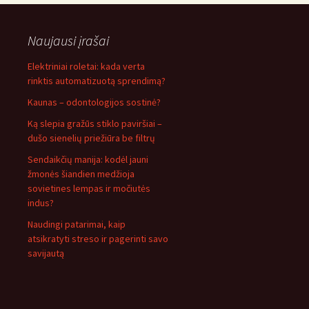
Naujausi įrašai
Elektriniai roletai: kada verta
rinktis automatizuotą sprendimą?
Kaunas – odontologijos sostinė?
Ką slepia gražūs stiklo paviršiai –
dušo sienelių priežiūra be filtrų
Sendaikčių manija: kodėl jauni
žmonės šiandien medžioja
sovietines lempas ir močiutės
indus?
Naudingi patarimai, kaip
atsikratyti streso ir pagerinti savo
savijautą