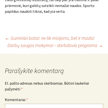
priemonė, kuri galėtų suteikti nemažai naudos. Sporto
papildus naudoti tikrai, kad yra verta.
Įrašo
←
Guminiai batai: ne tik misijoms, bet ir madai
Darbų saugos mokymai – darbdavio programa
→
navigacija
Parašykite komentarą
El. pašto adresas nebus skelbiamas.
Būtini laukeliai
pažymėti
*
Komentaras
*