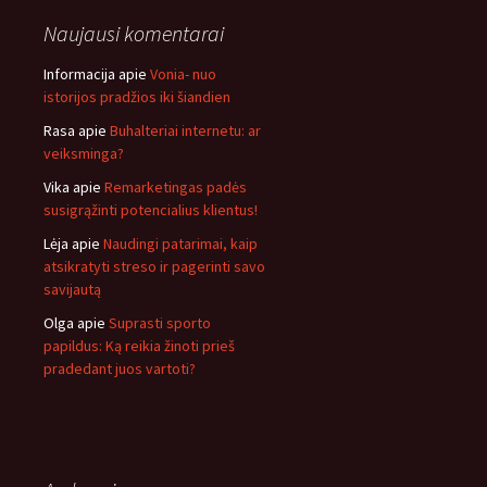
Naujausi komentarai
Informacija
apie
Vonia- nuo
istorijos pradžios iki šiandien
Rasa
apie
Buhalteriai internetu: ar
veiksminga?
Vika
apie
Remarketingas padės
susigrąžinti potencialius klientus!
Lėja
apie
Naudingi patarimai, kaip
atsikratyti streso ir pagerinti savo
savijautą
Olga
apie
Suprasti sporto
papildus: Ką reikia žinoti prieš
pradedant juos vartoti?