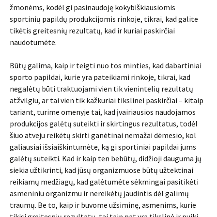
žmonėms, kodėl gi pasinaudoję kokybiškiausiomis
sportinių papildų produkcijomis rinkoje, tikrai, kad galite
tikėtis greitesnių rezultatų, kad ir kuriai paskirčiai
naudotumėte.
Būtų galima, kaip ir teigti nuo tos minties, kad dabartiniai
sporto papildai, kurie yra pateikiami rinkoje, tikrai, kad
negalėtų būti traktuojami vien tik vienintelių rezultatų
atžvilgiu, ar tai vien tik kažkuriai tikslinei paskirčiai – kitaip
tariant, turime omenyje tai, kad įvairiausios naudojamos
produkcijos galėtų suteikti ir skirtingus rezultatus, todėl
šiuo atveju reikėtų skirti ganėtinai nemažai dėmesio, kol
galiausiai išsiaiškintumėte, ką gi sportiniai papildai jums
galėtų suteikti. Kad ir kaip ten bebūtų, didžioji dauguma jų
siekia užtikrinti, kad jūsų organizmuose būtų užtektinai
reikiamų medžiagų, kad galėtumėte sėkmingai pasitikėti
asmeniniu organizmu ir nereikėtų jaudintis dėl galimų
traumų. Be to, kaip ir buvome užsiminę, asmenims, kurie
tikisi greitesnių rezultatų, tai taip pat yra tikslinė ir puiki