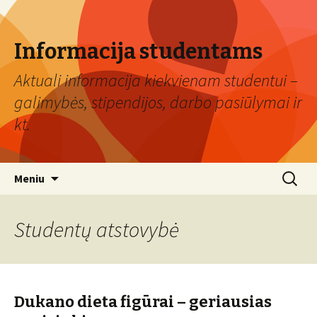
Informacija studentams
Aktuali informacija kiekvienam studentui –
galimybės, stipendijos, darbo pasiūlymai ir
kt.
Eiti
Ieškoti:
Meniu
prie
turinio
Studentų atstovybė
Dukano dieta figūrai – geriausias