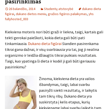
pasirinkimas
26 balandžio, 2014
Studentų atstovybė
dukano dieta
figūrai
,
dukano dietos meniu
,
gražios figūros palaikymas
,
yhs
fullyhosted_003
Kiekviena moteris nori būti graži ir liekna, taigi, kartais gali
tekti gerokai paieškoti, kokia dieta gali būti pati
tinkamiausia.
Dukano dieta figūrai
šiandien pasirenkama
tikrai gana dažnai, ir visų svarbiausia yra tai, jog ji nealina
organizmo ir leidžia džiaugtis tikrai puikiais rezultatais.
Taigi, kuo ypatinga ši dieta ir kodėl ji gali būti geriausiu
pasirinkimu?
Žinoma, kiekviena dieta yra valios
išbandymas, taigi, labai svarbu
pasiryžti siekti rezultatų, ir laikytis
tam tikrų ribų. Dukano dieta yra
suskirstyta į kelis etapus, kurių
kiekviename labai svarbu laikytis tam