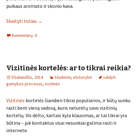
puikaus aromato ir skonio kava.
Skaityti toliau
→
Komentarų: 0
Vizitinės kortelės: ar to tikrai reikia?
9 balandžio, 2014
Studentų atstovybė
valdyti
gamybos procesus
,
vizitinės
Vizitinės
kortelės šiandien tikrai populiarios, ir būtų sunku
rasti bent vieną vadovą, kuris neturėtų savo vizitinių
kortelių. Vis dėlto, kartais kyla klausimas, ar tai tikrai yra
būtina – juk kontaktus visai nesunkiai galima rasti ir
internete.