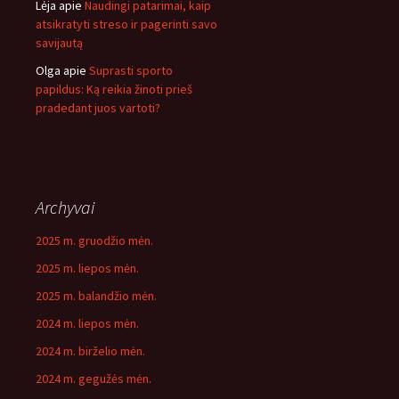
Lėja
apie
Naudingi patarimai, kaip
atsikratyti streso ir pagerinti savo
savijautą
Olga
apie
Suprasti sporto
papildus: Ką reikia žinoti prieš
pradedant juos vartoti?
Archyvai
2025 m. gruodžio mėn.
2025 m. liepos mėn.
2025 m. balandžio mėn.
2024 m. liepos mėn.
2024 m. birželio mėn.
2024 m. gegužės mėn.