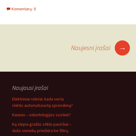
Komentarų: 0
Įrašo
→
Naujesni įrašai
navigacija
Naujausi įrašai
Elektriniai roletai: kada verta
rinktis automatizuotą sprendimą?
Kaunas – odontologijos sostinė?
Ką slepia gražūs stiklo paviršiai –
dušo sienelių priežiūra be filtrų