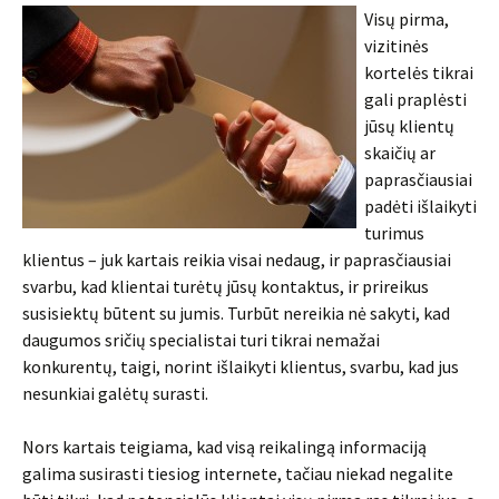
Visų pirma,
vizitinės
kortelės tikrai
gali praplėsti
jūsų klientų
skaičių ar
paprasčiausiai
padėti išlaikyti
turimus
klientus – juk kartais reikia visai nedaug, ir paprasčiausiai
svarbu, kad klientai turėtų jūsų kontaktus, ir prireikus
susisiektų būtent su jumis. Turbūt nereikia nė sakyti, kad
daugumos sričių specialistai turi tikrai nemažai
konkurentų, taigi, norint išlaikyti klientus, svarbu, kad jus
nesunkiai galėtų surasti.
Nors kartais teigiama, kad visą reikalingą informaciją
galima susirasti tiesiog internete, tačiau niekad negalite