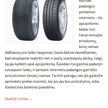
dažniau
padangos
perkamos
internetu – šis
apsipirkimo
būdas turi
tikrai nemažai
privalumų,
kurių vienas
didžiausių yra laiko taupymas. Gana dažnai skundžiamės,
kad nespėjame nudirbti net ir pačių svarbiausių darbų, taigi,
ką jau kalbėti apie apsipirkimą. Šiandien tai galima padaryti
sutaupant laiko, ir perkant internetu padangos gali būti
pristatomos tiesiai į namus. Tai itin patogu, nes jūs galėsite
apmokėti prekes tuomet, kai jos jau bus pristatytos, arba
išankstiniu bankiniu pavedimu.
Skaityti toliau
→