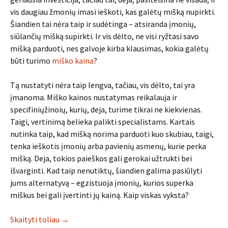
vis daugiau žmonių imasi ieškoti, kas galėtų mišką nupirkti.
Šiandien tai nėra taip ir sudėtinga – atsiranda įmonių,
siūlančių mišką supirkti. Ir vis dėlto, ne visi ryžtasi savo
mišką parduoti, nes galvoje kirba klausimas, kokia galėtų
būti turimo
miško kaina
?
Tą nustatyti nėra taip lengva, tačiau, vis dėlto, tai yra
įmanoma. Miško kainos nustatymas reikalauja ir
specifiniųžinoių, kurių, deja, turime tikrai ne kiekvienas.
Taigi, vertinimą belieka palikti specialistams. Kartais
nutinka taip, kad mišką norima parduoti kuo skubiau, taigi,
tenka ieškotis įmonių arba pavienių asmenų, kurie perka
mišką. Deja, tokios paieškos gali gerokai užtrukti bei
išvarginti. Kad taip nenutiktų, šiandien galima pasiūlyti
jums alternatyvą – egzistuoja įmonių, kurios superka
miškus bei gali įvertinti jų kainą. Kaip viskas vyksta?
Skaityti toliau
→