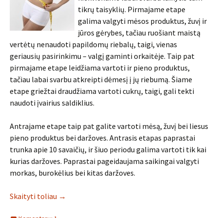
tikrų taisyklių. Pirmajame etape
galima valgyti mėsos produktus, žuvį ir
jūros gėrybes, tačiau ruošiant maistą
vertėtų nenaudoti papildomų riebalų, taigi, vienas
geriausių pasirinkimu – valgį gaminti orkaitėje. Taip pat
pirmajame etape leidžiama vartoti ir pieno produktus,
tačiau labai svarbu atkreipti dėmesį į jų riebumą. Šiame
etape griežtai draudžiama vartoti cukrų, taigi, gali tekti
naudoti įvairius saldiklius.
Antrajame etape taip pat galite vartoti mėsą, žuvį bei liesus
pieno produktus bei daržoves. Antrasis etapas paprastai
trunka apie 10 savaičių, ir šiuo periodu galima vartoti tik kai
kurias daržoves. Paprastai pageidaujama saikingai valgyti
morkas, burokėlius bei kitas daržoves.
Skaityti toliau
→