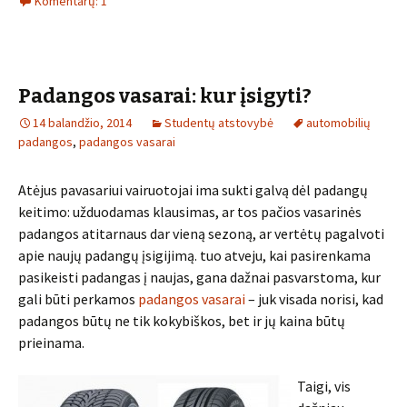
Komentarų: 1
Padangos vasarai: kur įsigyti?
14 balandžio, 2014
Studentų atstovybė
automobilių
padangos
,
padangos vasarai
Atėjus pavasariui vairuotojai ima sukti galvą dėl padangų
keitimo: užduodamas klausimas, ar tos pačios vasarinės
padangos atitarnaus dar vieną sezoną, ar vertėtų pagalvoti
apie naujų padangų įsigijimą. tuo atveju, kai pasirenkama
pasikeisti padangas į naujas, gana dažnai pasvarstoma, kur
gali būti perkamos
padangos vasarai
– juk visada norisi, kad
padangos būtų ne tik kokybiškos, bet ir jų kaina būtų
prieinama.
Taigi, vis