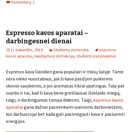
Komentarų: 1
Espresso kavos aparatai –
darbingesnei dienai
11 balandžio, 2014
Studentų atstovybė
espresso
kavos aparatai
,
naudojimosi instrukcija
,
studento pazymejimas
Espresso kava šiandien gana populiari ir mūsų šalyje. Tame
nėra nieko nuostabaus, juk ši kava pasižymi puikiomis
skonio savybėmis, o jos aromatas tikrai ypatingas. Taip pat
svarbu ir tai, kad ši kava bene greičiausiai išsklaido miegą,
taigi, ir darbingumas tampa didesnis. Taigi,
espresso kavos
aparatai
gana dažnai pasirenkami įvairioms darbovietėms,
kur darbuotojai bet kada gali pasimėgauti kava ir pasisemti
energijos.