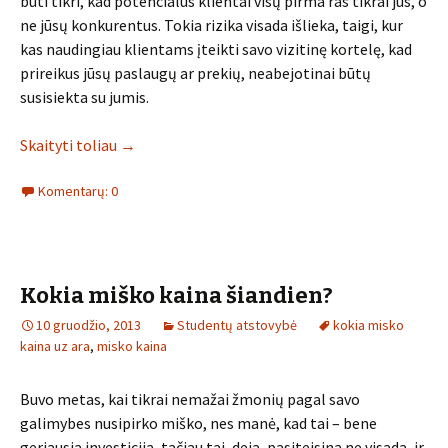
būti tikri, kad potencialūs klientai visų pirma ras tikrai jus, o
ne jūsų konkurentus. Tokia rizika visada išlieka, taigi, kur
kas naudingiau klientams įteikti savo vizitinę kortelę, kad
prireikus jūsų paslaugų ar prekių, neabejotinai būtų
susisiekta su jumis.
Skaityti toliau
→
Komentarų: 0
Kokia miško kaina šiandien?
10 gruodžio, 2013
Studentų atstovybė
kokia misko
kaina uz ara
,
misko kaina
Buvo metas, kai tikrai nemažai žmonių pagal savo
galimybes nusipirko miško, nes manė, kad tai – bene
geriausia investicija, tačiau tai, deja, pasiteisina ne visada, ir