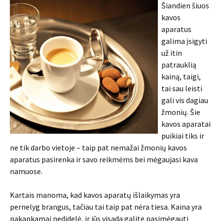
Šiandien šiuos
kavos
aparatus
galima įsigyti
už itin
patrauklią
kainą, taigi,
tai sau leisti
gali vis dagiau
žmonių. Šie
kavos aparatai
puikiai tiks ir
ne tik darbo vietoje – taip pat nemažai žmonių kavos
aparatus pasirenka ir savo reikmėms bei mėgaujasi kava
namuose.
Kartais manoma, kad kavos aparatų išlaikymas yra
pernelyg brangus, tačiau tai taip pat nėra tiesa. Kaina yra
pakankamai nedidelė, ir jūs visada galite pasimėgauti