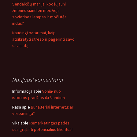
Sendaikčių manija: kodėl jauni
žmonės šiandien medžioja
sovietines lempas ir močiutės
indus?
Naudingi patarimai, kaip
atsikratyti streso ir pagerinti savo
savijautą
Naujausi komentarai
Informacija
apie
Vonia- nuo
istorijos pradžios iki šiandien
Rasa
apie
Buhalteriai internetu: ar
veiksminga?
Vika
apie
Remarketingas padės
susigrąžinti potencialius klientus!