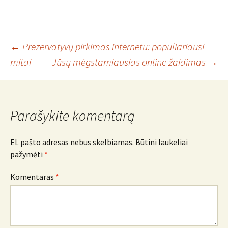
Įrašo
←
Prezervatyvų pirkimas internetu: populiariausi
mitai
Jūsų mėgstamiausias online žaidimas
→
navigacija
Parašykite komentarą
El. pašto adresas nebus skelbiamas.
Būtini laukeliai
pažymėti
*
Komentaras
*