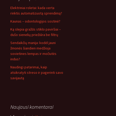
Elektriniai roletai: kada verta
rinktis automatizuotą sprendimą?
Kaunas – odontologijos sostinė?
Ką slepia gražūs stiklo paviršiai –
dušo sienelių priežiūra be filtrų
Sendaikčių manija: kodėl jauni
žmonės šiandien medžioja
sovietines lempas ir močiutės
indus?
Naudingi patarimai, kaip
atsikratyti streso ir pagerinti savo
savijautą
Naujausi komentarai