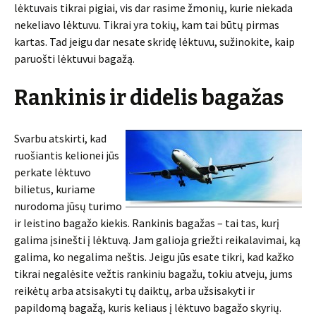
lėktuvais tikrai pigiai, vis dar rasime žmonių, kurie niekada
nekeliavo lėktuvu. Tikrai yra tokių, kam tai būtų pirmas
kartas. Tad jeigu dar nesate skridę lėktuvu, sužinokite, kaip
paruošti lėktuvui bagažą.
Rankinis ir didelis bagažas
Svarbu atskirti, kad
ruošiantis kelionei jūs
perkate lėktuvo
bilietus, kuriame
nurodoma jūsų turimo
ir leistino bagažo kiekis. Rankinis bagažas – tai tas, kurį
galima įsinešti į lėktuvą. Jam galioja griežti reikalavimai, ką
galima, ko negalima neštis. Jeigu jūs esate tikri, kad kažko
tikrai negalėsite vežtis rankiniu bagažu, tokiu atveju, jums
reikėtų arba atsisakyti tų daiktų, arba užsisakyti ir
papildomą bagažą, kuris keliaus į lėktuvo bagažo skyrių.