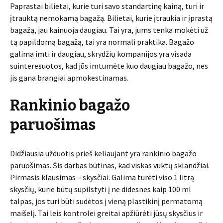
Paprastai bilietai, kurie turi savo standartinę kainą, turi ir
įtrauktą nemokamą bagažą. Bilietai, kurie įtraukia ir įprastą
bagažą, jau kainuoja daugiau. Tai yra, jums tenka mokėti už
tą papildomą bagažą, tai yra normali praktika. Bagažo
galima imti ir daugiau, skrydžių kompanijos yra visada
suinteresuotos, kad jūs imtumėte kuo daugiau bagažo, nes
jis gana brangiai apmokestinamas.
Rankinio bagažo
paruošimas
Didžiausia užduotis prieš keliaujant yra rankinio bagažo
paruošimas. Šis darbas būtinas, kad viskas vuktų sklandžiai.
Pirmasis klausimas – skysčiai. Galima turėti viso 1 litrą
skysčių, kurie būtų supilstyti į ne didesnes kaip 100 ml
talpas, jos turi būti sudėtos į vieną plastikinį permatomą
maišelį. Tai leis kontrolei greitai apžiūrėti jūsų skysčius ir