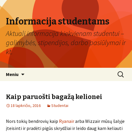
Informacija studentams
Aktuali informacija kiekvienam studentui –
galimybės, stipendijos, darbo pasiūlymai ir
kt.
Eiti
Ieškoti:
Meniu
prie
turinio
Kaip paruošti bagažą kelionei
18 lapkričio, 2016
Studentai
Nors tokių bendrovių kaip
Ryanair
arba Wizzair mūsų šalyje
įteisinti ir pradėti pigūs skrydžiai ir leido daug kam keliauti