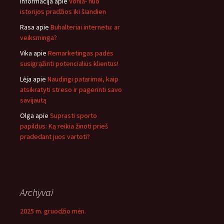
Informacija
apie
Vonia- nuo
istorijos pradžios iki šiandien
Rasa
apie
Buhalteriai internetu: ar
veiksminga?
Vika
apie
Remarketingas padės
susigrąžinti potencialius klientus!
Lėja
apie
Naudingi patarimai, kaip
atsikratyti streso ir pagerinti savo
savijautą
Olga
apie
Suprasti sporto
papildus: Ką reikia žinoti prieš
pradedant juos vartoti?
Archyvai
2025 m. gruodžio mėn.