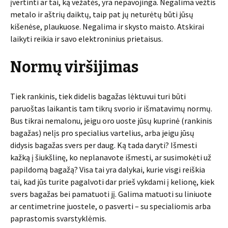
įvertinti ar tai, ką vežatės, yra nepavojinga. Negalima vežtis
metalo ir aštrių daiktų, taip pat jų neturėtų būti jūsų
kišenėse, plaukuose. Negalima ir skysto maisto. Atskirai
laikyti reikia ir savo elektroninius prietaisus.
Normų viršijimas
Tiek rankinis, tiek didelis bagažas lėktuvui turi būti
paruoštas laikantis tam tikrų svorio ir išmatavimų normų.
Bus tikrai nemalonu, jeigu oro uoste jūsų kuprinė (rankinis
bagažas) nelįs pro specialius vartelius, arba jeigu jūsų
didysis bagažas svers per daug. Ką tada daryti? Išmesti
kažką į šiukšlinę, ko neplanavote išmesti, ar susimokėti už
papildomą bagažą? Visa tai yra dalykai, kurie visgi reiškia
tai, kad jūs turite pagalvoti dar prieš vykdami į kelionę, kiek
svers bagažas bei pamatuoti jį. Galima matuoti su liniuote
ar centimetrine juostele, o pasverti – su specialiomis arba
paprastomis svarstyklėmis.